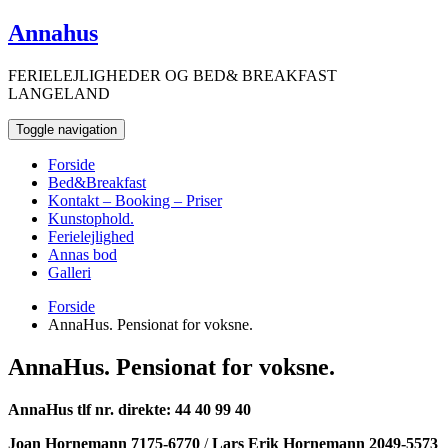
Skip
Annahus
to
content
FERIELEJLIGHEDER OG BED& BREAKFAST
LANGELAND
Toggle navigation
Forside
Bed&Breakfast
Kontakt – Booking – Priser
Kunstophold.
Ferielejlighed
Annas bod
Galleri
Forside
AnnaHus. Pensionat for voksne.
AnnaHus. Pensionat for voksne.
AnnaHus tlf nr. direkte: 44 40 99 40
Joan Hornemann 7175-6770
/
Lars Erik Hornemann 2049-5573