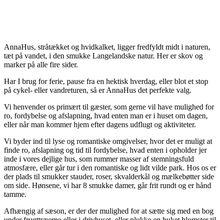
AnnaHus, stråtækket og hvidkalket, ligger fredfyldt midt i naturen,
tæt på vandet, i den smukke Langelandske natur. Her er skov og
marker på alle fire sider.
Har I brug for ferie, pause fra en hektisk hverdag, eller blot et stop
på cykel- eller vandreturen, så er AnnaHus det perfekte valg.
Vi henvender os primært til gæster, som gerne vil have mulighed for
ro, fordybelse og afslapning, hvad enten man er i huset om dagen,
eller når man kommer hjem efter dagens udflugt og aktiviteter.
Vi byder ind til lyse og romantiske omgivelser, hvor det er muligt at
finde ro, afslapning og tid til fordybelse, hvad enten i opholder jer
inde i vores dejlige hus, som rummer masser af stemningsfuld
atmosfære, eller går tur i den romantiske og lidt vilde park. Hos os er
der plads til smukker stauder, roser, skvalderkål og mælkebøtter side
om side. Hønsene, vi har 8 smukke damer, går frit rundt og er hånd
tamme.
Afhængig af sæson, er der der mulighed for at sætte sig med en bog
under frugttræerne eller i drivhuset, eller plukke en buket blomster til