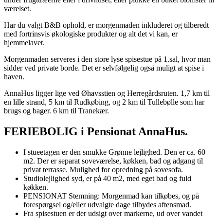
værelset.
Har du valgt B&B ophold, er morgenmaden inkluderet og tilberedt
med fortrinsvis økologiske produkter og alt det vi kan, er
hjemmelavet.
Morgenmaden serveres i den store lyse spisestue på 1.sal, hvor man
sidder ved private borde. Det er selvfølgelig også muligt at spise i
haven.
AnnaHus ligger lige ved Øhavsstien og Herregårdsruten. 1,7 km til
en lille strand, 5 km til Rudkøbing, og 2 km til Tullebølle som har
brugs og bager. 6 km til Tranekær.
FERIEBOLIG i Pensionat AnnaHus.
I stueetagen er den smukke Grønne lejlighed. Den er ca. 60
m2. Der er separat soveværelse, køkken, bad og adgang til
privat terrasse. Mulighed for opredning på sovesofa.
Studiolejlighed syd, er på 40 m2, med eget bad og fuld
køkken.
PENSIONAT Stemning: Morgenmad kan tilkøbes, og på
forespørgsel og/eller udvalgte dage tilbydes aftensmad.
Fra spisestuen er der udsigt over markerne, ud over vandet